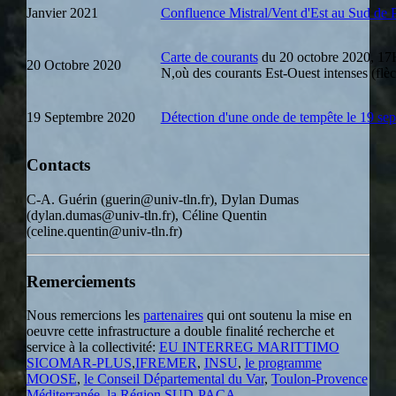
Janvier 2021
Confluence Mistral/Vent d'Est au Sud de 
Carte de courants
du 20 octobre 2020, 17H4
20 Octobre 2020
N,où des courants Est-Ouest intenses (flèch
19 Septembre 2020
Détection d'une onde de tempête le 19 sep
Contacts
C-A. Guérin (guerin@univ-tln.fr), Dylan Dumas
(dylan.dumas@univ-tln.fr), Céline Quentin
(celine.quentin@univ-tln.fr)
Remerciements
Nous remercions les
partenaires
qui ont soutenu la mise en
oeuvre cette infrastructure a double finalité recherche et
service à la collectivité:
EU INTERREG MARITTIMO
SICOMAR-PLUS
,
IFREMER
,
INSU
,
le programme
MOOSE
,
le Conseil Départemental du Var
,
Toulon-Provence
Méditerranée
,
la Région SUD-PACA
,...