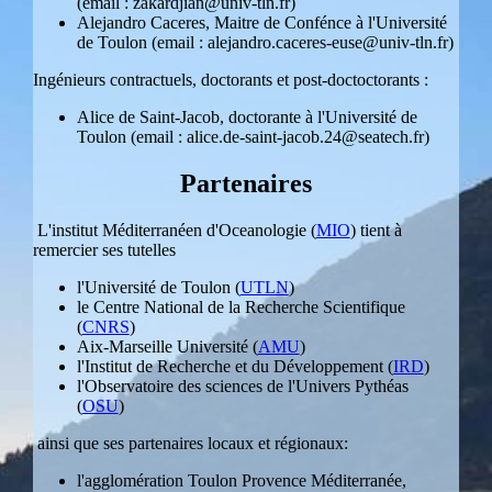
(email : zakardjian@univ-tln.fr)
Alejandro Caceres, Maitre de Confénce à l'Université
de Toulon (email : alejandro.caceres-euse@univ-tln.fr)
Ingénieurs contractuels, doctorants et post-doctoctorants :
Alice de Saint-Jacob, doctorante à l'Université de
Toulon (email : alice.de-saint-jacob.24@seatech.fr)
Partenaires
L'institut Méditerranéen d'Oceanologie (
MIO
) tient à
remercier ses tutelles
l'Université de Toulon (
UTLN
)
le Centre National de la Recherche Scientifique
(
CNRS
)
Aix-Marseille Université (
AMU
)
l'Institut de Recherche et du Développement (
IRD
)
l'Observatoire des sciences de l'Univers Pythéas
(
OSU
)
ainsi que ses partenaires locaux et régionaux:
l'agglomération Toulon Provence Méditerranée,